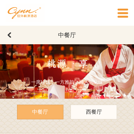
中餐厅
桃源 · 享
一席珍馐，一方雅韵，品人间至味
中餐厅
西餐厅