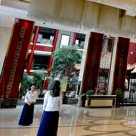
1
/
8