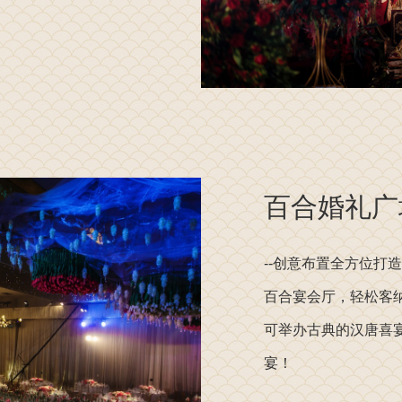
百合婚礼广
--创意布置全方位打
百合宴会厅，轻松客
可举办古典的汉唐喜
宴！