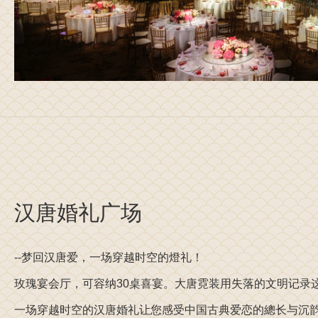
汉唐婚礼广场
--梦回汉唐爱，一场穿越时空的燈礼！
玫瑰宴会厅，可容纳30桌喜宴。大唐霓装用失落的文明记录
一场穿越时空的汉唐婚礼让您感受中国古典爱恋的總长与沉韵... 