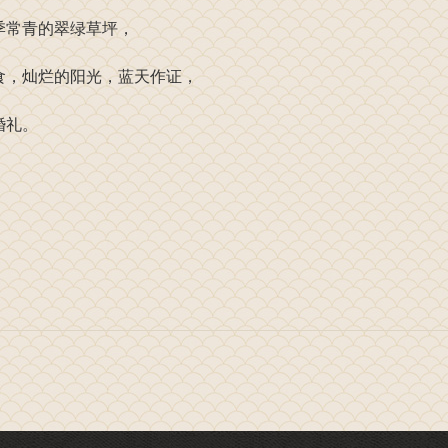
季常青的翠绿草坪，
食，灿烂的阳光，蓝天作证，
婚礼。