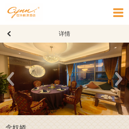
详情
念奴娇