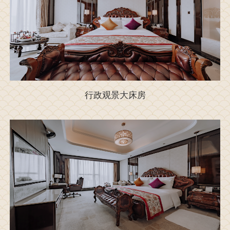
行政观景大床房