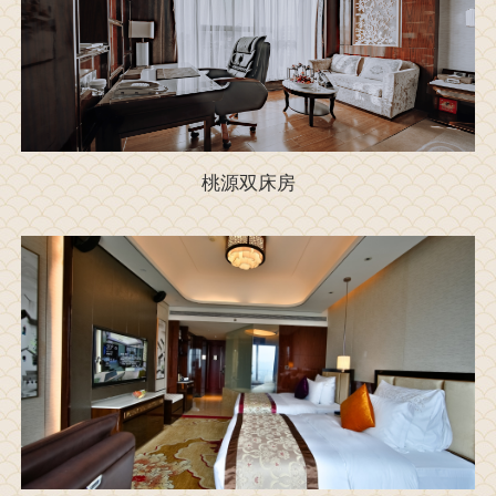
桃源双床房