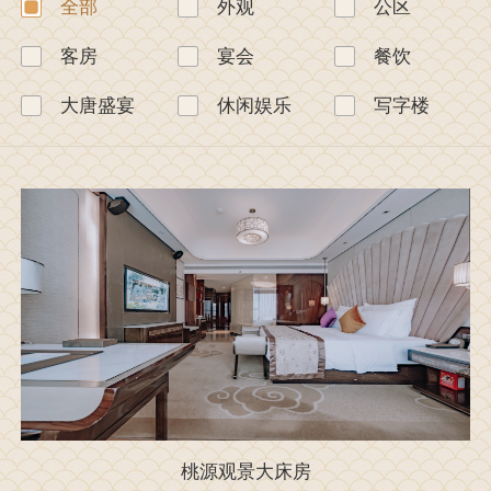
全部
外观
公区
客房
宴会
餐饮
大唐盛宴
休闲娱乐
写字楼
桃源观景大床房