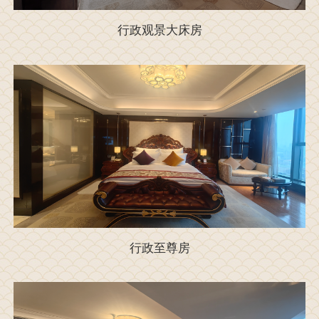
行政观景大床房
行政至尊房