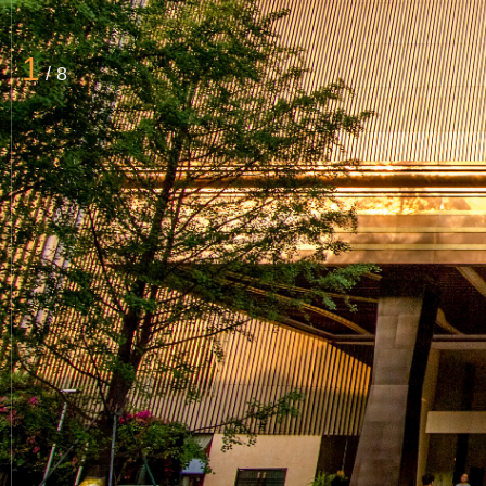
1
/
8